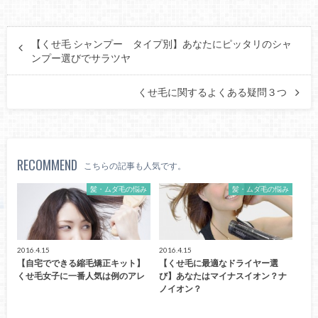
【くせ毛 シャンプー タイプ別】あなたにピッタリのシャ
ンプー選びでサラツヤ
くせ毛に関するよくある疑問３つ
RECOMMEND
こちらの記事も人気です。
髪・ムダ毛の悩み
髪・ムダ毛の悩み
2016.4.15
2016.4.15
【自宅でできる縮毛矯正キット】
【くせ毛に最適なドライヤー選
くせ毛女子に一番人気は例のアレ
び】あなたはマイナスイオン？ナ
ノイオン？