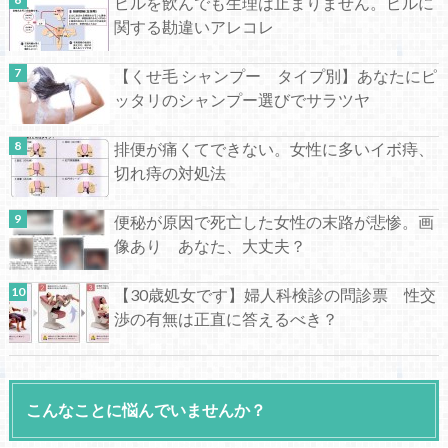
ピルを飲んでも生理は止まりません。ピルに
関する勘違いアレコレ
【くせ毛 シャンプー タイプ別】あなたにピ
ッタリのシャンプー選びでサラツヤ
排便が痛くてできない。女性に多いイボ痔、
切れ痔の対処法
便秘が原因で死亡した女性の末路が悲惨。画
像あり あなた、大丈夫？
【30歳処女です】婦人科検診の問診票 性交
渉の有無は正直に答えるべき？
こんなことに悩んでいませんか？