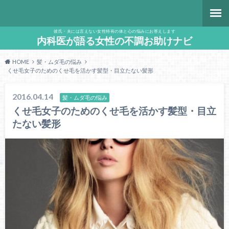
彼氏・夫には言えない女性特有の体と心の悩みにお答えします
内科医が語る女性の不調お助けナビ
HOME
髪・ムダ毛の悩み
くせ毛女子のためのくせ毛を活かす髪型・目立たない髪形
2016.04.14
髪・ムダ毛の悩み
くせ毛女子のためのくせ毛を活かす髪型・目立
たない髪形