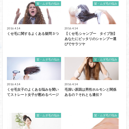
髪・ムダ毛の悩み
髪・ムダ毛の悩み
2016.4.14
2016.4.14
くせ毛に関するよくある疑問３つ
【くせ毛 シャンプー タイプ別】
あなたにピッタリのシャンプー選
びでサラツヤ
髪・ムダ毛の悩み
髪・ムダ毛の悩み
2016.4.14
2016.4.14
くせ毛女子のよくある悩みを聞い
毛深い原因は男性ホルモンと関係
てストレート女子が慰めるページ
あるの？それとも遺伝？
髪・ムダ毛の悩み
髪・ムダ毛の悩み