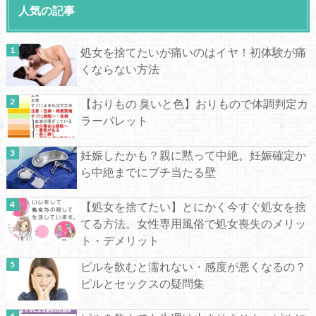
人気の記事
処女を捨てたいが痛いのはイヤ！初体験が痛
くならない方法
【おりもの 臭いと色】おりもので体調判定カ
ラーパレット
妊娠したかも？親に黙って中絶。妊娠確定か
ら中絶までにブチ当たる壁
【処女を捨てたい】とにかく今すぐ処女を捨
てる方法。女性専用風俗で処女喪失のメリッ
ト・デメリット
ピルを飲むと濡れない・感度が悪くなるの？
ピルとセックスの疑問集