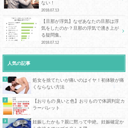
ない！
2018.07.13
【旦那が浮気】なぜあなたの旦那は浮
気をしたのか？旦那の浮気で湧き上が
る疑問集。
2018.07.12
人気の記事
処女を捨てたいが痛いのはイヤ！初体験が痛
くならない方法
【おりもの 臭いと色】おりもので体調判定カ
ラーパレット
妊娠したかも？親に黙って中絶。妊娠確定か