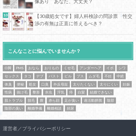
像あり あなた、大丈夫？
【30歳処女です】婦人科検診の問診票 性交
渉の有無は正直に答えるべき？
こんなことに悩んでいませんか？
O脚
PMS
おなら
おりもの
くせ毛
アンダーヘア
イボ
シワ
セックス
タコ
デブ
バスト
ピル
ブス
ムダ毛
不妊
中絶
体臭
便秘
処女
口臭
外反母趾
太りたくない
太りにくい
妊娠
性病
抜け毛
整形
水虫
浮気
痔
白髪
結婚できない
肌トラブル
脱毛
膣
赤ら顔
足が臭い
過活動膀胱
陰部
陰部の臭い
離婚準備
離婚相談
頻尿
運営者／プライバシーポリシー