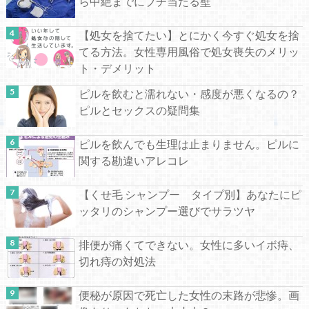
ら中絶までにブチ当たる壁
【処女を捨てたい】とにかく今すぐ処女を捨
てる方法。女性専用風俗で処女喪失のメリッ
ト・デメリット
ピルを飲むと濡れない・感度が悪くなるの？
ピルとセックスの疑問集
ピルを飲んでも生理は止まりません。ピルに
関する勘違いアレコレ
【くせ毛 シャンプー タイプ別】あなたにピ
ッタリのシャンプー選びでサラツヤ
排便が痛くてできない。女性に多いイボ痔、
切れ痔の対処法
便秘が原因で死亡した女性の末路が悲惨。画