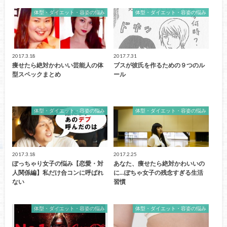
体型・ダイエット・容姿の悩み
体型・ダイエット・容姿の悩み
2017.3.18
2017.7.31
痩せたら絶対かわいい芸能人の体
ブスが彼氏を作るための９つのル
型スペックまとめ
ール
体型・ダイエット・容姿の悩み
体型・ダイエット・容姿の悩み
2017.3.18
2017.2.25
ぽっちゃり女子の悩み【恋愛・対
あなた、痩せたら絶対かわいいの
人関係編】私だけ合コンに呼ばれ
に...ぽちゃ女子の残念すぎる生活
ない
習慣
体型・ダイエット・容姿の悩み
体型・ダイエット・容姿の悩み