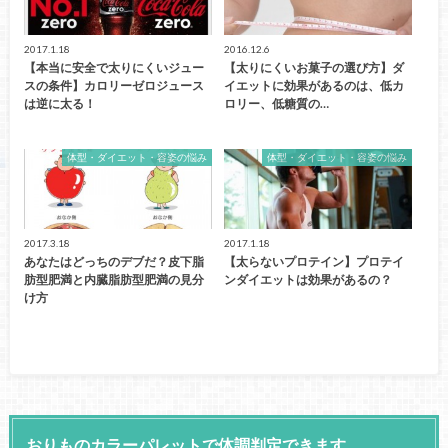
2017.1.18
2016.12.6
【本当に安全で太りにくいジュー
【太りにくいお菓子の選び方】ダ
スの条件】カロリーゼロジュース
イエットに効果があるのは、低カ
は逆に太る！
ロリー、低糖質の…
体型・ダイエット・容姿の悩み
体型・ダイエット・容姿の悩み
2017.3.18
2017.1.18
あなたはどっちのデブだ？皮下脂
【太らないプロテイン】プロテイ
肪型肥満と内臓脂肪型肥満の見分
ンダイエットは効果があるの？
け方
おりものカラーパレットで体調判定できます