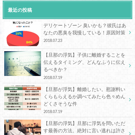
最近の投稿
デリケートゾーン 臭いかも？彼氏はあ
なたの悪臭を我慢している！原因対策
2018.07.23
【旦那の浮気】子供に離婚することを
伝えるタイミング、どんなふうに伝え
るべきか？
2018.07.19
【旦那が浮気】離婚したい。慰謝料い
くらもらえるか調べてみたら色々めん
どくさそうな件
2018.07.19
【旦那の浮気】旦那に浮気を問いただ
す最善の方法。絶対に言い逃れは許さ