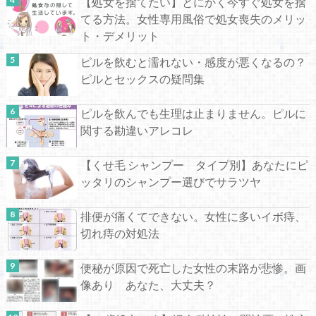
【処女を捨てたい】とにかく今すぐ処女を捨
てる方法。女性専用風俗で処女喪失のメリッ
ト・デメリット
ピルを飲むと濡れない・感度が悪くなるの？
ピルとセックスの疑問集
ピルを飲んでも生理は止まりません。ピルに
関する勘違いアレコレ
【くせ毛 シャンプー タイプ別】あなたにピ
ッタリのシャンプー選びでサラツヤ
排便が痛くてできない。女性に多いイボ痔、
切れ痔の対処法
便秘が原因で死亡した女性の末路が悲惨。画
像あり あなた、大丈夫？