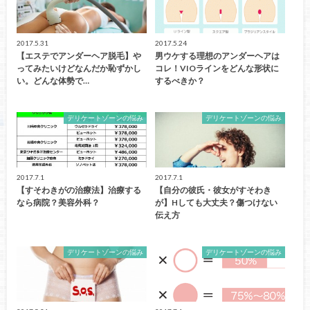
2017.5.31
2017.5.24
【エステでアンダーヘア脱毛】や
男ウケする理想のアンダーヘアは
ってみたいけどなんだか恥ずかし
コレ！VIOラインをどんな形状に
い。どんな体勢で…
するべきか？
デリケートゾーンの悩み
デリケートゾーンの悩み
2017.7.1
2017.7.1
【すそわきがの治療法】治療する
【自分の彼氏・彼女がすそわき
なら病院？美容外科？
が】Hしても大丈夫？傷つけない
伝え方
デリケートゾーンの悩み
デリケートゾーンの悩み