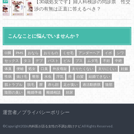
【30歳処女です】婦人科検診の問診票 性交
渉の有無は正直に答えるべき？
こんなことに悩んでいませんか？
O脚
PMS
おなら
おりもの
くせ毛
アンダーヘア
イボ
シワ
セックス
タコ
デブ
バスト
ピル
ブス
ムダ毛
不妊
中絶
体臭
便秘
処女
口臭
外反母趾
太りたくない
太りにくい
妊娠
性病
抜け毛
整形
水虫
浮気
痔
白髪
結婚できない
肌トラブル
脱毛
膣
赤ら顔
足が臭い
過活動膀胱
陰部
陰部の臭い
離婚準備
離婚相談
頻尿
運営者／プライバシーポリシー
©Copyright2026
内科医が語る女性の不調お助けナビ
.All Rights Reserved.