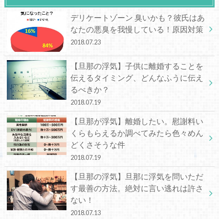
デリケートゾーン 臭いかも？彼氏はあ
なたの悪臭を我慢している！原因対策
2018.07.23
【旦那の浮気】子供に離婚することを
伝えるタイミング、どんなふうに伝え
るべきか？
2018.07.19
【旦那が浮気】離婚したい。慰謝料い
くらもらえるか調べてみたら色々めん
どくさそうな件
2018.07.19
【旦那の浮気】旦那に浮気を問いただ
す最善の方法。絶対に言い逃れは許さ
ない！
2018.07.13