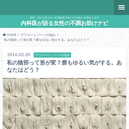
彼氏・夫には言えない女性特有の体と心の悩みにお答えします
内科医が語る女性の不調お助けナビ
HOME
デリケートゾーンの悩み
私の陰部って形が変？膣もゆるい気がする。あなたはどう？
2016.02.20
デリケートゾーンの悩み
私の陰部って形が変？膣もゆるい気がする。あ
なたはどう？