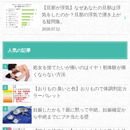
【旦那が浮気】なぜあなたの旦那は浮
気をしたのか？旦那の浮気で湧き上が
る疑問集。
2018.07.12
人気の記事
処女を捨てたいが痛いのはイヤ！初体験が痛
くならない方法
【おりもの 臭いと色】おりもので体調判定カ
ラーパレット
妊娠したかも？親に黙って中絶。妊娠確定か
ら中絶までにブチ当たる壁