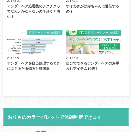
2017.5.31
2017.7.1
アンダーヘア処理後のチクチクっ
すそわきがは赤ちゃんに遺伝する
てなんとかならないの？歩くと痛
の？
い！
デリケートゾーンの悩み
デリケートゾーンの悩み
2017.4.8
2017.5.31
アンダーヘアを自己処理するとき
自分でできるアンダーヘアのお手
にぶちあたる悩みと疑問集
入れアイテム10選！
おりものカラーパレットで体調判定できます