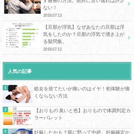
す最善の方法。絶対に言い逃れは許さ
ない！
2018.07.13
【旦那が浮気】なぜあなたの旦那は浮
気をしたのか？旦那の浮気で湧き上が
る疑問集。
2018.07.12
人気の記事
処女を捨てたいが痛いのはイヤ！初体験が痛
くならない方法
【おりもの 臭いと色】おりもので体調判定カ
ラーパレット
妊娠したかも？親に黙って中絶。妊娠確定か