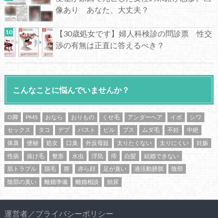
像あり あなた、大丈夫？
【30歳処女です】婦人科検診の問診票 性交
渉の有無は正直に答えるべき？
こんなことに悩んでいませんか？
O脚
PMS
おなら
おりもの
くせ毛
アンダーヘア
イボ
シワ
セックス
タコ
デブ
バスト
ピル
ブス
ムダ毛
不妊
中絶
体臭
便秘
処女
口臭
外反母趾
太りたくない
太りにくい
妊娠
性病
抜け毛
整形
水虫
浮気
痔
白髪
結婚できない
肌トラブル
脱毛
膣
赤ら顔
足が臭い
過活動膀胱
陰部
陰部の臭い
離婚準備
離婚相談
頻尿
運営者／プライバシーポリシー