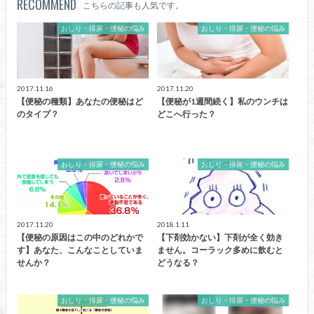
RECOMMEND
こちらの記事も人気です。
おしり・排尿・便秘の悩み
おしり・排尿・便秘の悩み
2017.11.16
2017.11.20
【便秘の種類】あなたの便秘はど
【便秘が1週間続く】私のウンチは
のタイプ？
どこへ行った？
おしり・排尿・便秘の悩み
おしり・排尿・便秘の悩み
2017.11.20
2018.1.11
【便秘の原因はこの中のどれかで
【下剤効かない】下剤が全く効き
す】あなた、こんなことしていま
ません。コーラック多めに飲むと
せんか？
どうなる？
おしり・排尿・便秘の悩み
おしり・排尿・便秘の悩み