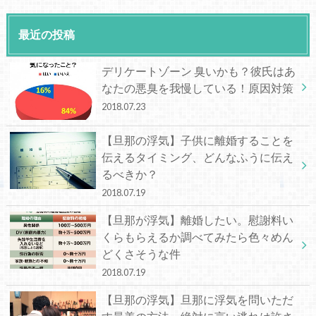
最近の投稿
デリケートゾーン 臭いかも？彼氏はあ
なたの悪臭を我慢している！原因対策
2018.07.23
【旦那の浮気】子供に離婚することを
伝えるタイミング、どんなふうに伝え
るべきか？
2018.07.19
【旦那が浮気】離婚したい。慰謝料い
くらもらえるか調べてみたら色々めん
どくさそうな件
2018.07.19
【旦那の浮気】旦那に浮気を問いただ