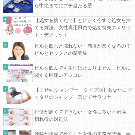
ら中絶までにブチ当たる壁
【処女を捨てたい】とにかく今すぐ処女を捨
てる方法。女性専用風俗で処女喪失のメリッ
ト・デメリット
ピルを飲むと濡れない・感度が悪くなるの？
ピルとセックスの疑問集
ピルを飲んでも生理は止まりません。ピルに
関する勘違いアレコレ
【くせ毛 シャンプー タイプ別】あなたにピ
ッタリのシャンプー選びでサラツヤ
排便が痛くてできない。女性に多いイボ痔、
切れ痔の対処法
便秘が原因で死亡した女性の末路が悲惨。画