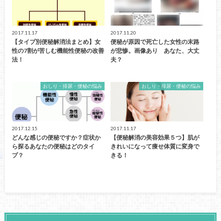
2017.11.17
2017.11.20
【タイプ別便秘解消法まとめ】女
便秘が原因で死亡した女性の末路
性の7割が苦しむ機能性便秘の改善
が悲惨。画像あり あなた、大丈
法！
夫？
おしり・排尿・便秘の悩み
おしり・排尿・便秘の悩み
2017.12.15
2017.11.17
どんな感じの便秘ですか？症状か
【便秘解消の美容効果５つ】肌が
ら探るあなたの便秘はどのタイ
きれいになって痩せ体質に変身で
プ？
きる！