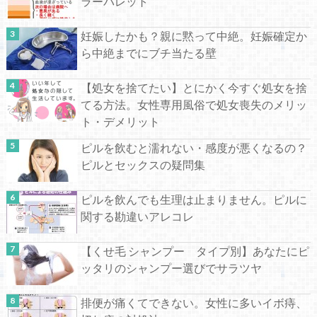
ラーパレット
妊娠したかも？親に黙って中絶。妊娠確定か
ら中絶までにブチ当たる壁
【処女を捨てたい】とにかく今すぐ処女を捨
てる方法。女性専用風俗で処女喪失のメリッ
ト・デメリット
ピルを飲むと濡れない・感度が悪くなるの？
ピルとセックスの疑問集
ピルを飲んでも生理は止まりません。ピルに
関する勘違いアレコレ
【くせ毛 シャンプー タイプ別】あなたにピ
ッタリのシャンプー選びでサラツヤ
排便が痛くてできない。女性に多いイボ痔、