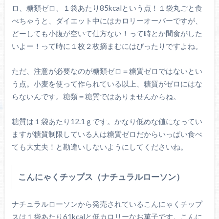
ロ、糖類ゼロ、１袋あたり85kcalという点！１袋丸ごと食
べちゃうと、ダイエット中にはカロリーオーバーですが、
どーしても小腹が空いて仕方ない！って時とか間食がした
いよー！って時に１枚２枚摘まむにはぴったりですよね。
ただ、注意が必要なのが糖類ゼロ＝糖質ゼロではないとい
う点。小麦を使って作られている以上、糖質がゼロにはな
らないんです。糖類＝糖質ではありませんからね。
糖質は１袋あたり12.1ｇです。かなり低めな値になってい
ますが糖質制限している人は糖質ゼロだからいっぱい食べ
ても大丈夫！と勘違いしないようにしてくださいね。
こんにゃくチップス（ナチュラルローソン）
ナチュラルローソンから発売されているこんにゃくチップ
スは１袋あたり61kcalと低カロリーなお菓子です。こんに