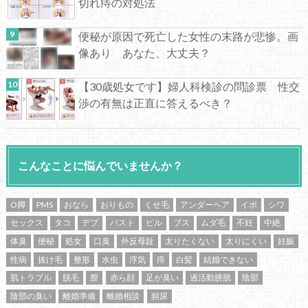
切れ痔の対処法
便秘が原因で死亡した女性の末路が悲惨。画
像あり あなた、大丈夫？
【30歳処女です】婦人科検診の問診票 性交
渉の有無は正直に答えるべき？
こんなことに悩んでいませんか？
O脚
PMS
おなら
おりもの
くせ毛
アンダーヘア
イボ
シワ
セックス
タコ
デブ
バスト
ピル
ブス
ムダ毛
不妊
中絶
体臭
便秘
処女
口臭
外反母趾
太りたくない
太りにくい
妊娠
性病
抜け毛
整形
水虫
浮気
痔
白髪
結婚できない
肌トラブル
脱毛
膣
赤ら顔
足が臭い
過活動膀胱
陰部
陰部の臭い
離婚準備
離婚相談
頻尿