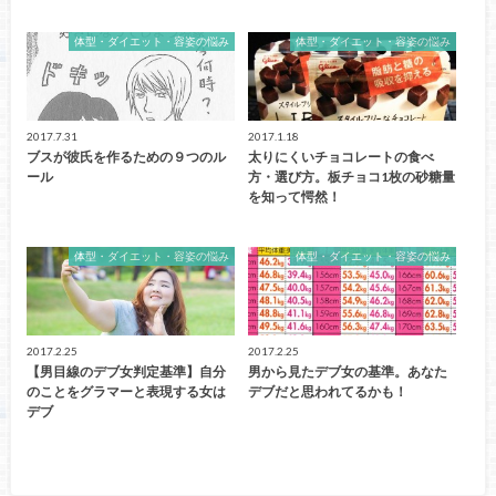
体型・ダイエット・容姿の悩み
体型・ダイエット・容姿の悩み
2017.7.31
2017.1.18
ブスが彼氏を作るための９つのル
太りにくいチョコレートの食べ
ール
方・選び方。板チョコ1枚の砂糖量
を知って愕然！
体型・ダイエット・容姿の悩み
体型・ダイエット・容姿の悩み
2017.2.25
2017.2.25
【男目線のデブ女判定基準】自分
男から見たデブ女の基準。あなた
のことをグラマーと表現する女は
デブだと思われてるかも！
デブ