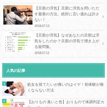
【旦那の浮気】旦那に浮気を問いただ
す最善の方法。絶対に言い逃れは許さ
ない！
2018.07.13
【旦那が浮気】なぜあなたの旦那は浮
気をしたのか？旦那の浮気で湧き上が
る疑問集。
2018.07.12
人気の記事
処女を捨てたいが痛いのはイヤ！初体験が痛
くならない方法
【おりもの 臭いと色】おりもので体調判定カ