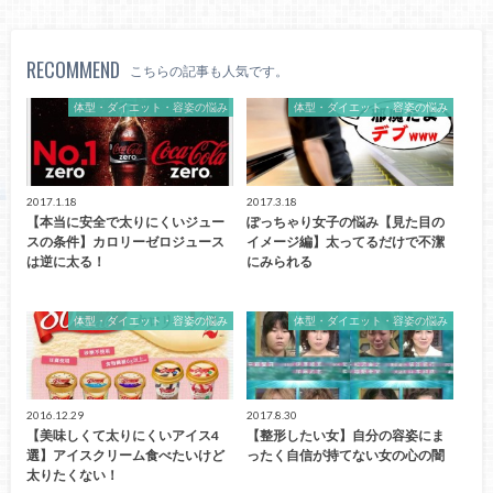
RECOMMEND
こちらの記事も人気です。
体型・ダイエット・容姿の悩み
体型・ダイエット・容姿の悩み
2017.1.18
2017.3.18
【本当に安全で太りにくいジュー
ぽっちゃり女子の悩み【見た目の
スの条件】カロリーゼロジュース
イメージ編】太ってるだけで不潔
は逆に太る！
にみられる
体型・ダイエット・容姿の悩み
体型・ダイエット・容姿の悩み
2016.12.29
2017.8.30
【美味しくて太りにくいアイス4
【整形したい女】自分の容姿にま
選】アイスクリーム食べたいけど
ったく自信が持てない女の心の闇
太りたくない！