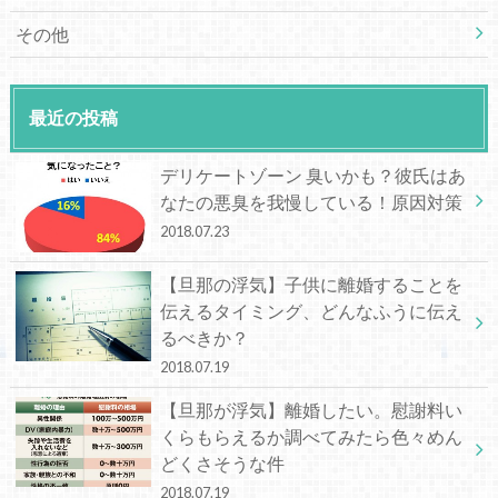
その他
最近の投稿
デリケートゾーン 臭いかも？彼氏はあ
なたの悪臭を我慢している！原因対策
2018.07.23
【旦那の浮気】子供に離婚することを
伝えるタイミング、どんなふうに伝え
るべきか？
2018.07.19
【旦那が浮気】離婚したい。慰謝料い
くらもらえるか調べてみたら色々めん
どくさそうな件
2018.07.19