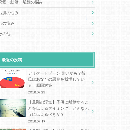
恋愛・結婚・離婚の悩み
お肌の悩み
心の悩み
その他
最近の投稿
デリケートゾーン 臭いかも？彼
氏はあなたの悪臭を我慢してい
る！原因対策
2018.07.23
【旦那の浮気】子供に離婚するこ
とを伝えるタイミング、どんなふ
うに伝えるべきか？
2018.07.19