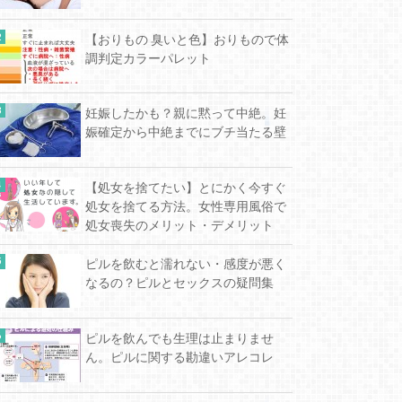
【おりもの 臭いと色】おりもので体
調判定カラーパレット
妊娠したかも？親に黙って中絶。妊
娠確定から中絶までにブチ当たる壁
【処女を捨てたい】とにかく今すぐ
処女を捨てる方法。女性専用風俗で
処女喪失のメリット・デメリット
ピルを飲むと濡れない・感度が悪く
なるの？ピルとセックスの疑問集
ピルを飲んでも生理は止まりませ
ん。ピルに関する勘違いアレコレ