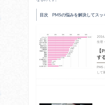
目次 PMSの悩みを解決してスッ
2016.
生理
【
す
PM
して