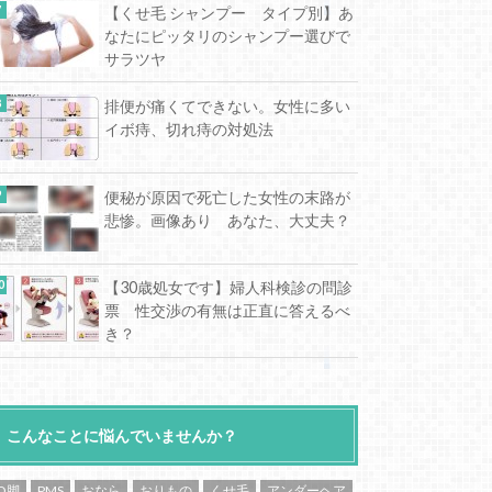
【くせ毛 シャンプー タイプ別】あ
なたにピッタリのシャンプー選びで
サラツヤ
排便が痛くてできない。女性に多い
イボ痔、切れ痔の対処法
便秘が原因で死亡した女性の末路が
悲惨。画像あり あなた、大丈夫？
【30歳処女です】婦人科検診の問診
票 性交渉の有無は正直に答えるべ
き？
こんなことに悩んでいませんか？
O脚
PMS
おなら
おりもの
くせ毛
アンダーヘア