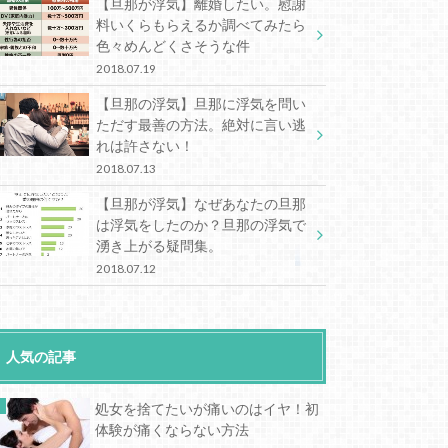
【旦那が浮気】離婚したい。慰謝
料いくらもらえるか調べてみたら
色々めんどくさそうな件
2018.07.19
【旦那の浮気】旦那に浮気を問い
ただす最善の方法。絶対に言い逃
れは許さない！
2018.07.13
【旦那が浮気】なぜあなたの旦那
は浮気をしたのか？旦那の浮気で
湧き上がる疑問集。
2018.07.12
人気の記事
処女を捨てたいが痛いのはイヤ！初
体験が痛くならない方法