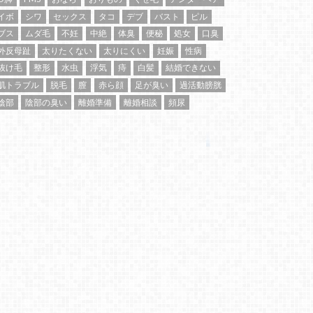
イボ
シワ
セックス
タコ
デブ
バスト
ピル
ブス
ムダ毛
不妊
中絶
体臭
便秘
処女
口臭
外反母趾
太りたくない
太りにくい
妊娠
性病
抜け毛
整形
水虫
浮気
痔
白髪
結婚できない
肌トラブル
脱毛
膣
赤ら顔
足が臭い
過活動膀胱
陰部
陰部の臭い
離婚準備
離婚相談
頻尿