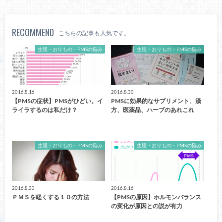
RECOMMEND
こちらの記事も人気です。
生理・おりもの・PMSの悩み
生理・おりもの・PMSの悩み
2016.8.16
2016.8.30
【PMSの症状】PMSがひどい。イ
PMSに効果的なサプリメント、漢
ライラするのは私だけ？
方、医薬品、ハーブのあれこれ
生理・おりもの・PMSの悩み
生理・おりもの・PMSの悩み
2016.8.30
2016.8.16
ＰＭＳを軽くする１０の方法
【PMSの原因】ホルモンバランス
の変化が原因との説が有力