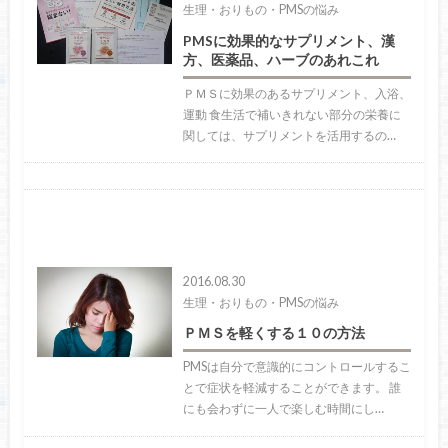
生理・おりもの・PMSの悩み
PMSに効果的なサプリメント、漢
方、医薬品、ハーブのあれこれ
ＰＭＳに効果のあるサプリメント、入浴、
運動 食生活で補いきれない部分の栄養に
関しては、サプリメントを活用するの…
2016.08.30
生理・おりもの・PMSの悩み
ＰＭＳを軽くする１０の方法
PMSは自分で意識的にコントロールするこ
とで症状を軽減することができます。 誰
にも会わずに一人で楽しむ時間にし…