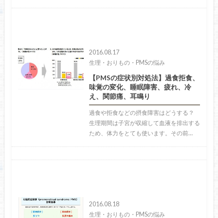
2016.08.17
生理・おりもの・PMSの悩み
【PMSの症状別対処法】過食拒食、
味覚の変化、睡眠障害、疲れ、冷
え、関節痛、耳鳴り
過食や拒食などの摂食障害はどうする？
生理期間は子宮が収縮して血液を排出する
ため、体力をとても使います。その前…
2016.08.18
生理・おりもの・PMSの悩み