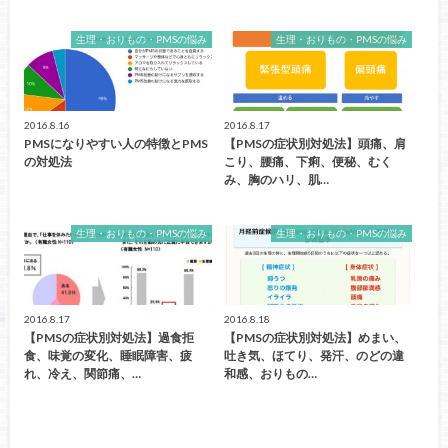
生理・おりもの・PMSの悩み
生理・おりもの・PMSの悩み
2016.8.16
2016.8.17
PMSになりやすい人の特徴とPMS
【PMSの症状別対処法】頭痛、肩
の対処法
こり、腰痛、下痢、便秘、むく
み、胸のハリ、肌…
生理・おりもの・PMSの悩み
生理・おりもの・PMSの悩み
2016.8.17
2016.8.18
【PMSの症状別対処法】過食拒
【PMSの症状別対処法】めまい、
食、味覚の変化、睡眠障害、疲
吐き気、ほてり、発汗、のどの違
れ、冷え、関節痛、…
和感、おりもの…