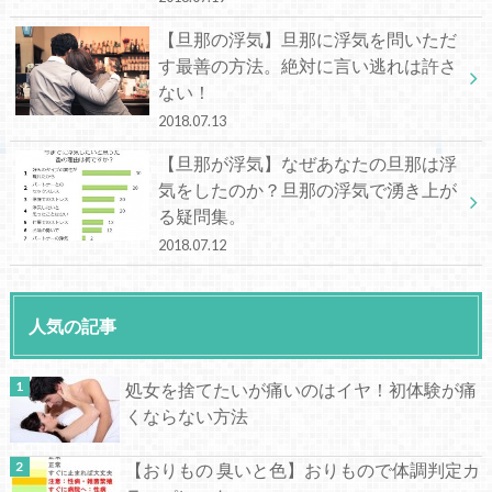
【旦那の浮気】旦那に浮気を問いただ
す最善の方法。絶対に言い逃れは許さ
ない！
2018.07.13
【旦那が浮気】なぜあなたの旦那は浮
気をしたのか？旦那の浮気で湧き上が
る疑問集。
2018.07.12
人気の記事
処女を捨てたいが痛いのはイヤ！初体験が痛
くならない方法
【おりもの 臭いと色】おりもので体調判定カ