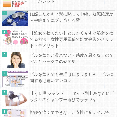
ラーパレット
妊娠したかも？親に黙って中絶。妊娠確定か
ら中絶までにブチ当たる壁
【処女を捨てたい】とにかく今すぐ処女を捨
てる方法。女性専用風俗で処女喪失のメリッ
ト・デメリット
ピルを飲むと濡れない・感度が悪くなるの？
ピルとセックスの疑問集
ピルを飲んでも生理は止まりません。ピルに
関する勘違いアレコレ
【くせ毛 シャンプー タイプ別】あなたにピ
ッタリのシャンプー選びでサラツヤ
排便が痛くてできない。女性に多いイボ痔、