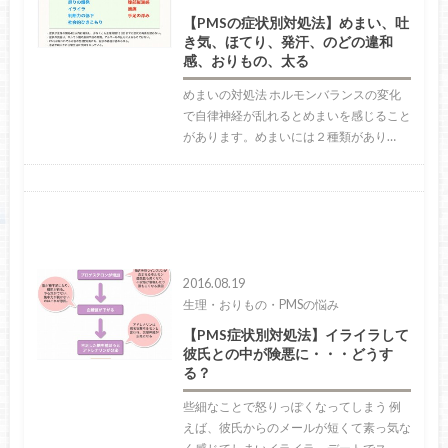
【PMSの症状別対処法】めまい、吐
き気、ほてり、発汗、のどの違和
感、おりもの、太る
めまいの対処法 ホルモンバランスの変化
で自律神経が乱れるとめまいを感じること
があります。めまいには２種類があり…
2016.08.19
生理・おりもの・PMSの悩み
【PMS症状別対処法】イライラして
彼氏との中が険悪に・・・どうす
る？
些細なことで怒りっぽくなってしまう 例
えば、彼氏からのメールが短くて素っ気な