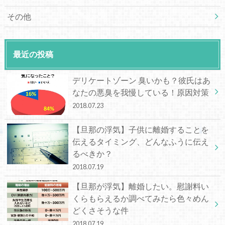
その他
最近の投稿
デリケートゾーン 臭いかも？彼氏はあ
なたの悪臭を我慢している！原因対策
2018.07.23
【旦那の浮気】子供に離婚することを
伝えるタイミング、どんなふうに伝え
るべきか？
2018.07.19
【旦那が浮気】離婚したい。慰謝料い
くらもらえるか調べてみたら色々めん
どくさそうな件
2018.07.19