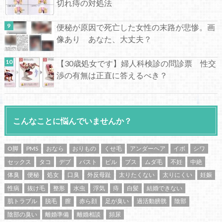
切れ痔の対処法
便秘が原因で死亡した女性の末路が悲惨。画
像あり あなた、大丈夫？
【30歳処女です】婦人科検診の問診票 性交
渉の有無は正直に答えるべき？
こんなことに悩んでいませんか？
O脚
PMS
おなら
おりもの
くせ毛
アンダーヘア
イボ
シワ
セックス
タコ
デブ
バスト
ピル
ブス
ムダ毛
不妊
中絶
体臭
便秘
処女
口臭
外反母趾
太りたくない
太りにくい
妊娠
性病
抜け毛
整形
水虫
浮気
痔
白髪
結婚できない
肌トラブル
脱毛
膣
赤ら顔
足が臭い
過活動膀胱
陰部
陰部の臭い
離婚準備
離婚相談
頻尿