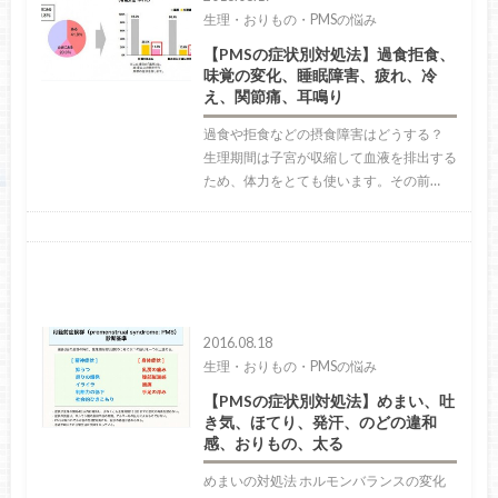
生理・おりもの・PMSの悩み
【PMSの症状別対処法】過食拒食、
味覚の変化、睡眠障害、疲れ、冷
え、関節痛、耳鳴り
過食や拒食などの摂食障害はどうする？
生理期間は子宮が収縮して血液を排出する
ため、体力をとても使います。その前…
2016.08.18
生理・おりもの・PMSの悩み
【PMSの症状別対処法】めまい、吐
き気、ほてり、発汗、のどの違和
感、おりもの、太る
めまいの対処法 ホルモンバランスの変化