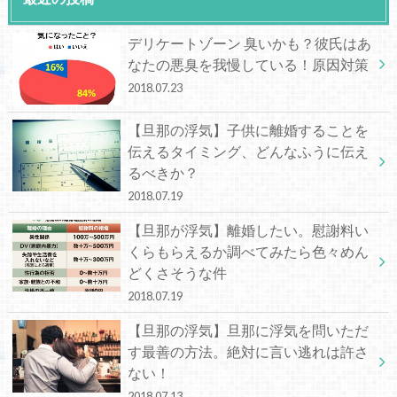
デリケートゾーン 臭いかも？彼氏はあ
なたの悪臭を我慢している！原因対策
2018.07.23
【旦那の浮気】子供に離婚することを
伝えるタイミング、どんなふうに伝え
るべきか？
2018.07.19
【旦那が浮気】離婚したい。慰謝料い
くらもらえるか調べてみたら色々めん
どくさそうな件
2018.07.19
【旦那の浮気】旦那に浮気を問いただ
す最善の方法。絶対に言い逃れは許さ
ない！
2018.07.13