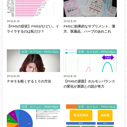
2016.8.16
2016.8.30
【PMSの症状】PMSがひどい。イ
PMSに効果的なサプリメント、漢
ライラするのは私だけ？
方、医薬品、ハーブのあれこれ
生理・おりもの・PMSの悩み
生理・おりもの・PMSの悩み
2016.8.30
2016.8.16
ＰＭＳを軽くする１０の方法
【PMSの原因】ホルモンバランス
の変化が原因との説が有力
生理・おりもの・PMSの悩み
生理・おりもの・PMSの悩み