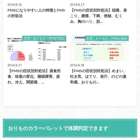
2016.8.16
2016.8.17
PMSになりやすい人の特徴とPMS
【PMSの症状別対処法】頭痛、肩
の対処法
こり、腰痛、下痢、便秘、むく
み、胸のハリ、肌…
生理・おりもの・PMSの悩み
生理・おりもの・PMSの悩み
2016.8.17
2016.8.18
【PMSの症状別対処法】過食拒
【PMSの症状別対処法】めまい、
食、味覚の変化、睡眠障害、疲
吐き気、ほてり、発汗、のどの違
れ、冷え、関節痛、…
和感、おりもの…
おりものカラーパレットで体調判定できます