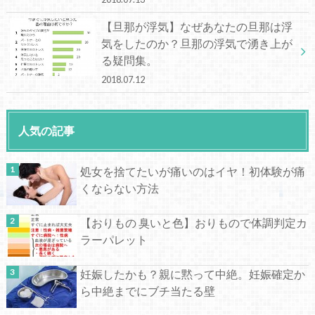
【旦那が浮気】なぜあなたの旦那は浮
気をしたのか？旦那の浮気で湧き上が
る疑問集。
2018.07.12
人気の記事
処女を捨てたいが痛いのはイヤ！初体験が痛
くならない方法
【おりもの 臭いと色】おりもので体調判定カ
ラーパレット
妊娠したかも？親に黙って中絶。妊娠確定か
ら中絶までにブチ当たる壁