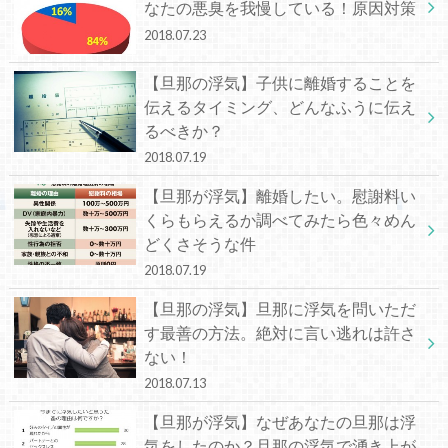
なたの悪臭を我慢している！原因対策
2018.07.23
【旦那の浮気】子供に離婚することを
伝えるタイミング、どんなふうに伝え
るべきか？
2018.07.19
【旦那が浮気】離婚したい。慰謝料い
くらもらえるか調べてみたら色々めん
どくさそうな件
2018.07.19
【旦那の浮気】旦那に浮気を問いただ
す最善の方法。絶対に言い逃れは許さ
ない！
2018.07.13
【旦那が浮気】なぜあなたの旦那は浮
気をしたのか？旦那の浮気で湧き上が