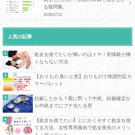
る疑問集。
2018.07.12
人気の記事
処女を捨てたいが痛いのはイヤ！初体験が痛
くならない方法
【おりもの 臭いと色】おりもので体調判定カ
ラーパレット
妊娠したかも？親に黙って中絶。妊娠確定か
ら中絶までにブチ当たる壁
【処女を捨てたい】とにかく今すぐ処女を捨
てる方法。女性専用風俗で処女喪失のメリッ
ト・デメリット