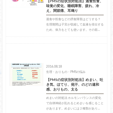
【PMSの症状別対処法】過食拒食、
味覚の変化、睡眠障害、疲れ、冷
え、関節痛、耳鳴り
過食や拒食などの摂食障害はどうする？
生理期間は子宮が収縮して血液を排出する
ため、体力をとても使います。その前…
2016.08.18
生理・おりもの・PMSの悩み
【PMSの症状別対処法】めまい、吐
き気、ほてり、発汗、のどの違和
感、おりもの、太る
めまいの対処法 ホルモンバランスの変化
で自律神経が乱れるとめまいを感じること
があります。めまいには２種類があり…