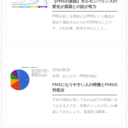
【PMSの原因】ホルモンバランスの
変化が原因との説が有力
PMSが起こる理由とは PMSという概念が
初めて報告されたのが1931年のことで
す。それ以降、欧米を中心として…
2016.08.16
生理・おりもの・PMSの悩み
PMSになりやすい人の特徴とPMSの
対処法
ＰＭＳ傾向が強くでるのは以下の特徴に当
てはまる人です。何個チェックが付くか確
認してみましょう。 真面目 几帳面…