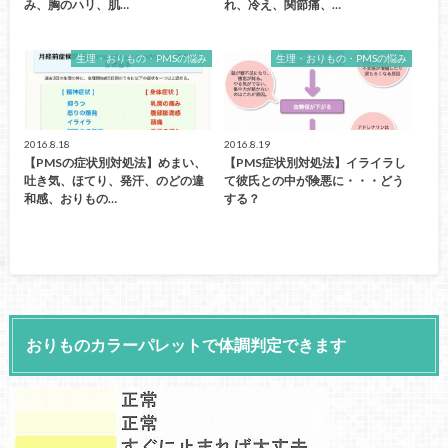
み、胸のハリ、肌…
れ、冷え、関節痛、…
生理・おりもの・PMSの悩み
生理・おりもの・PMSの悩み
2016.8.18
2016.8.19
【PMSの症状別対処法】めまい、
【PMS症状別対処法】イライラし
吐き気、ほてり、発汗、のどの違
て彼氏との中が険悪に・・・どう
和感、おりもの…
する？
おりものカラーパレットで体調判定できます