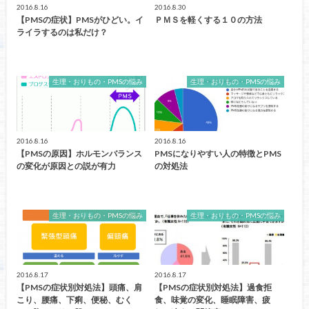
2016.8.16
2016.8.30
【PMSの症状】PMSがひどい。イ
ＰＭＳを軽くする１０の方法
ライラするのは私だけ？
生理・おりもの・PMSの悩み
生理・おりもの・PMSの悩み
2016.8.16
2016.8.16
【PMSの原因】ホルモンバランス
PMSになりやすい人の特徴とPMS
の変化が原因との説が有力
の対処法
生理・おりもの・PMSの悩み
生理・おりもの・PMSの悩み
2016.8.17
2016.8.17
【PMSの症状別対処法】頭痛、肩
【PMSの症状別対処法】過食拒
こり、腰痛、下痢、便秘、むく
食、味覚の変化、睡眠障害、疲