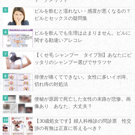
ピルを飲むと濡れない・感度が悪くなるの？
ピルとセックスの疑問集
ピルを飲んでも生理は止まりません。ピルに
関する勘違いアレコレ
【くせ毛 シャンプー タイプ別】あなたにピ
ッタリのシャンプー選びでサラツヤ
排便が痛くてできない。女性に多いイボ痔、
切れ痔の対処法
便秘が原因で死亡した女性の末路が悲惨。画
像あり あなた、大丈夫？
【30歳処女です】婦人科検診の問診票 性交
渉の有無は正直に答えるべき？